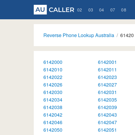
02
03
04
07
08
Reverse Phone Lookup Australia
61420
6142000
6142001
6142010
6142011
6142022
6142023
6142026
6142027
6142030
6142031
6142034
6142035
6142038
6142039
6142042
6142043
6142046
6142047
6142050
6142051