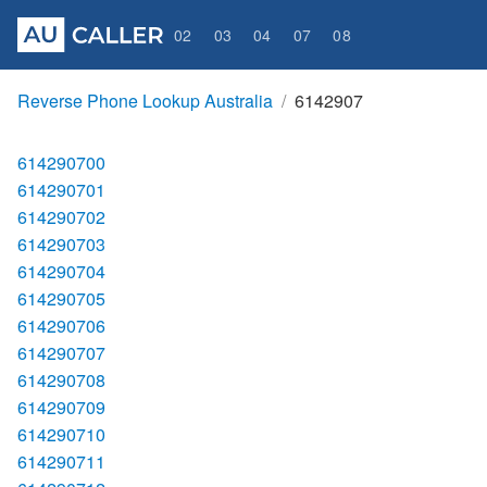
02
03
04
07
08
Reverse Phone Lookup Australia
6142907
614290700
614290701
614290702
614290703
614290704
614290705
614290706
614290707
614290708
614290709
614290710
614290711