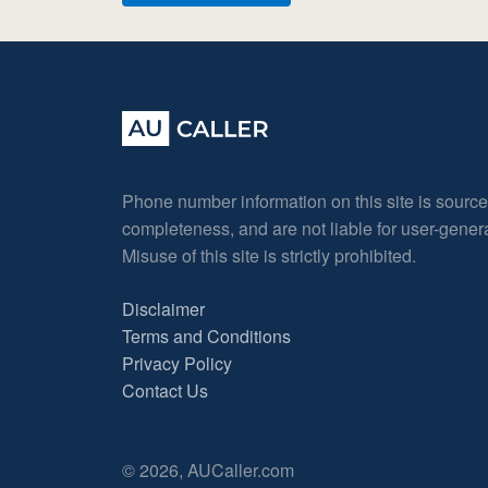
Phone number information on this site is sourc
completeness, and are not liable for user-gene
Misuse of this site is strictly prohibited.
Disclaimer
Terms and Conditions
Privacy Policy
Contact Us
© 2026, AUCaller.com