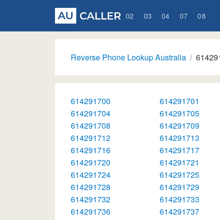
02
03
04
07
08
Reverse Phone Lookup Australia
61429
614291700
614291701
614291704
614291705
614291708
614291709
614291712
614291713
614291716
614291717
614291720
614291721
614291724
614291725
614291728
614291729
614291732
614291733
614291736
614291737