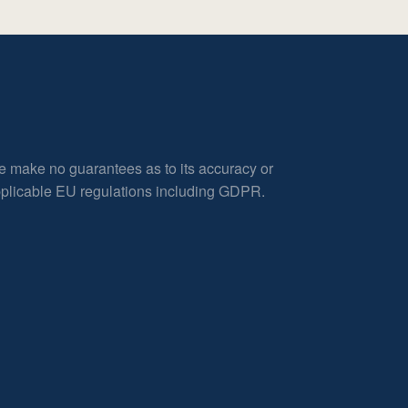
e make no guarantees as to its accuracy or
applicable EU regulations including GDPR.