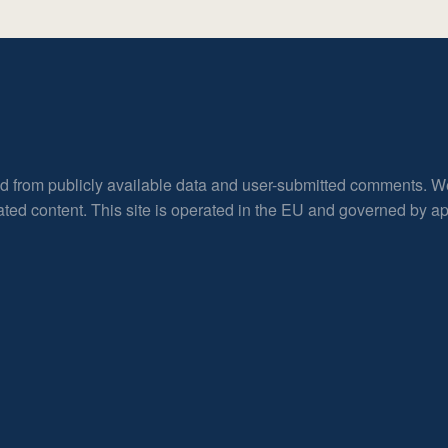
ed from publicly available data and user-submitted comments. W
rated content. This site is operated in the EU and governed by 