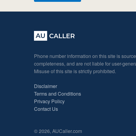
Phone number information on this site is sourc
completeness, and are not liable for user-gene
Misuse of this site is strictly prohibited.
Disclaimer
Terms and Conditions
Privacy Policy
Contact Us
© 2026, AUCaller.com