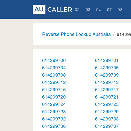
02
03
04
07
08
Reverse Phone Lookup Australia
61429
614299700
614299701
614299704
614299705
614299708
614299709
614299712
614299713
614299716
614299717
614299720
614299721
614299724
614299725
614299728
614299729
614299732
614299733
614299736
614299737