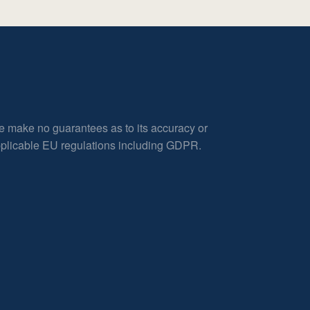
e make no guarantees as to its accuracy or
applicable EU regulations including GDPR.