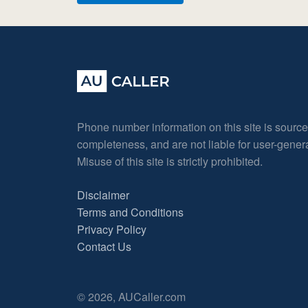
Phone number information on this site is sourc
completeness, and are not liable for user-gene
Misuse of this site is strictly prohibited.
Disclaimer
Terms and Conditions
Privacy Policy
Contact Us
© 2026, AUCaller.com