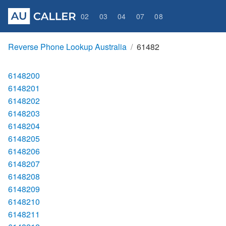
02
03
04
07
08
Reverse Phone Lookup Australia
61482
6148200
6148201
6148202
6148203
6148204
6148205
6148206
6148207
6148208
6148209
6148210
6148211