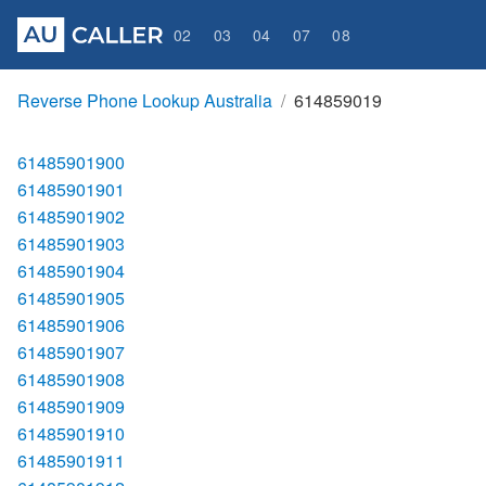
02
03
04
07
08
Reverse Phone Lookup Australia
614859019
61485901900
61485901901
61485901902
61485901903
61485901904
61485901905
61485901906
61485901907
61485901908
61485901909
61485901910
61485901911