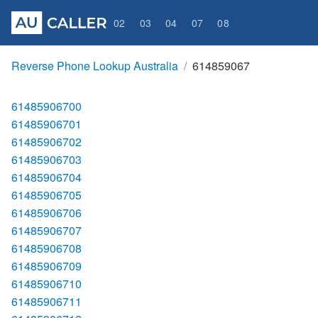
02
03
04
07
08
Reverse Phone Lookup Australia
614859067
61485906700
61485906701
61485906702
61485906703
61485906704
61485906705
61485906706
61485906707
61485906708
61485906709
61485906710
61485906711