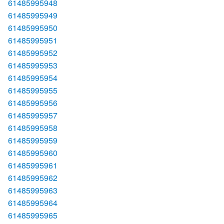
61485995948
61485995949
61485995950
61485995951
61485995952
61485995953
61485995954
61485995955
61485995956
61485995957
61485995958
61485995959
61485995960
61485995961
61485995962
61485995963
61485995964
61485995965