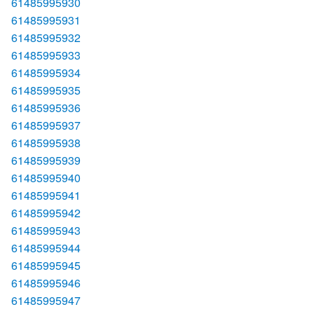
61485995930
61485995931
61485995932
61485995933
61485995934
61485995935
61485995936
61485995937
61485995938
61485995939
61485995940
61485995941
61485995942
61485995943
61485995944
61485995945
61485995946
61485995947