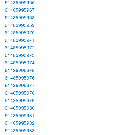
61485995966
61485995967
61485995968
61485995969
61485995970
61485995971
61485995972
61485995973
61485995974
61485995975
61485995976
61485995977
61485995978
61485995979
61485995980
61485995981
61485995982
61485995983