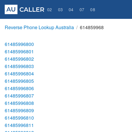
02
03
04
07
08
Reverse Phone Lookup Australia
614859968
61485996800
61485996801
61485996802
61485996803
61485996804
61485996805
61485996806
61485996807
61485996808
61485996809
61485996810
61485996811